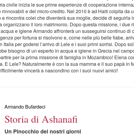
ia civile inizia le sue prime esperienze di cooperazione intern
e rinnovabili e del micro-credito. Nel 2010 è ad Haiti colpita da u
e rincontra colei che diventerà sua moglie, decide di seguirla i
organizzano il loro matrimonio. Dopo questa missione, i due ri
ua e igiene Armando affronterà un susseguirsi continuo di crisi
nze per fortuna si risolvono e, come nelle più belle fiabe, arriva
Italia per godersi l’arrivo di Lele e i suoi primi sorrisi. Dopo s
e bisogno di un esperto in acqua e igiene in Grecia nel campo r
i partire per la prima missione di famiglia in Mozambico! Elena
a. E Lele? Naturalmente è con la sua mamma e il suo papà in 
difficilmente vincerà a nascondino con i suoi nuovi amici!
Armando Bufardeci
Storia di Ashanafi
Un Pinocchio dei nostri giorni