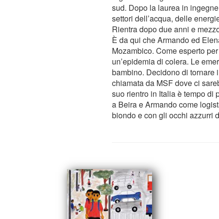
sud. Dopo la laurea in ingegner
settori dell’acqua, delle energi
Rientra dopo due anni e mezzo 
È da qui che Armando ed Elena 
Mozambico. Come esperto per acq
un’epidemia di colera. Le emerge
bambino. Decidono di tornare in 
chiamata da MSF dove ci sarebb
suo rientro in Italia è tempo d
a Beira e Armando come logist
biondo e con gli occhi azzurri 