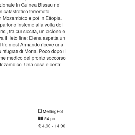
azionale in Guinea Bissau nei
n catastrofico terremoto.
n Mozambico e poi in Etiopia.
partono insieme alla volta del
, tra cui siccità, un ciclone e
 il lieto fine: Elena aspetta un
oli tre mesi Armando riceve una
ifugiati di Moria. Poco dopo il
 come medico del pronto soccorso
Mozambico. Una cosa è certa:
MeltingPot
54 pp.
4,90 - 14,90