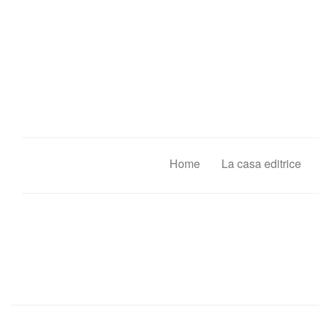
Salta
al
contenuto
principale
Home
La casa editrice