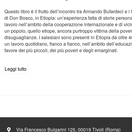
Questo libro è il frutto dell’incontro tra Armando Bufardeci e i
di Don Bosco, in Etiopia: un’esperienza fatta di storie personal
lavoro nell’ambito della cooperazione internazionale e di vic
un popolo, quello etiope, ancora purtroppo vittima della pover
disuguaglianze. I salesiani sono presenti in Etiopia da oltre 
un lavoro quotidiano, fianco a fianco, nell’ambito dell’educaz
favore dei più piccoli, dei più poveri e degli emarginati.
Leggi tutto
su
Storia
di
Ashanafi
Via Francesco Bulgarini 125, 00019 Tivoli (Roma)