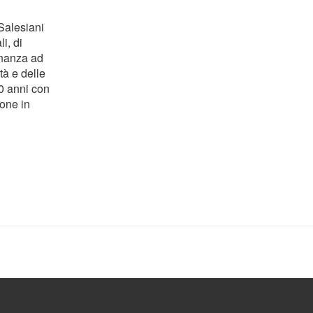
 Salesiani
i, di
inanza ad
tà e delle
40 anni con
ione in